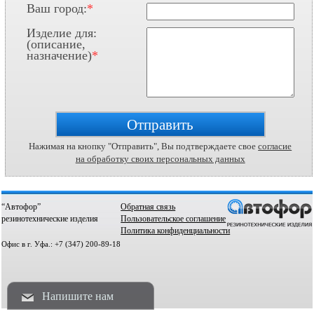
Ваш город:
*
Изделие для:
(описание,
назначение)
*
Нажимая на кнопку "Отправить", Вы подтверждаете свое
согласие
на обработку своих персональных данных
“Автофор”
Обратная связь
Нажима
резинотехнические изделия
Пользовательское соглашение
Политика конфиденциальности
на
Офис в г. Уфа.: +7 (347) 200-89-18
кнопку,
Вы
даете
Напишите нам
согласие
на