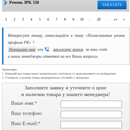
Ремень 3PK 550
ЗАКАЗАТЬ
1
2
3
4
5
6
7
8
9
10
…
20
…
»»
»
Интересует товар, относящийся к типу «Поликлиновые ремни
профиля PK» ?
Напишите нам
или
закажите звонок
за наш счет
и наши менеджеры ответят на все Ваши вопросы.
Примечание:
1. Внешний вид товара может незначительно отличаться от представленного на изображении
2. Стоимость и наличие товара предварительно уточняйте у менеджера
Заполните заявку и уточните о цене
и наличии товара у нашего менеджера!
Ваше имя:
*
Ваш телефон:
Ваш E-mail:
*